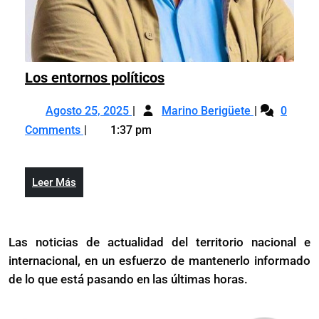
Los
Los entornos políticos
entornos
Agosto
Los
políticos
Agosto 25, 2025
Marino Berigüete
0
25,
entornos
Comments
1:37 pm
2025
políticos
Leer
Leer Más
Más
Las noticias de actualidad del territorio nacional e
internacional, en un esfuerzo de mantenerlo informado
de lo que está pasando en las últimas horas.