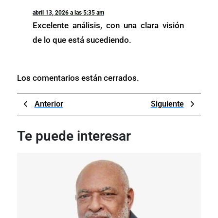
abril 13, 2026 a las 5:35 am
Excelente análisis, con una clara visión
de lo que está sucediendo.
Los comentarios están cerrados.
Navegación
Previous
Next
Anterior
Siguiente
de
Post
Post
entradas
Te puede interesar