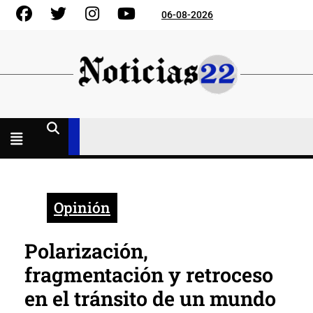
Skip
Facebook
Gorjeo
Instagram
YouTube
06-08-2026
to
content
Menú
abierto
Opinión
Polarización,
fragmentación y retroceso
en el tránsito de un mundo