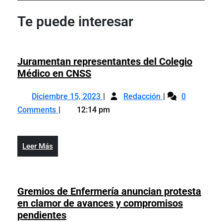
Post
Post
entradas
Te puede interesar
Juramentan representantes del Colegio
Juramentan
Médico en CNSS
representantes
Diciembre
Juramentan
del
Diciembre 15, 2023
Redacción
0
15,
representantes
Colegio
Comments
12:14 pm
2023
del
Médico
Colegio
en
Médico
CNSS
Leer
Leer Más
en
Más
CNSS
Gremios de Enfermería anuncian protesta
en clamor de avances y compromisos
Gremios
pendientes