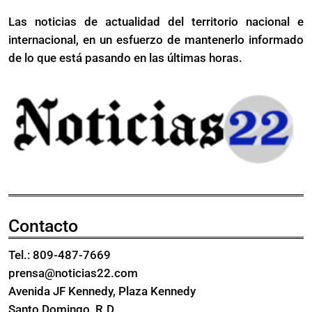
emergencia
dengue
Las noticias de actualidad del territorio nacional e
por
internacional, en un esfuerzo de mantenerlo informado
dengue
de lo que está pasando en las últimas horas.
Contacto
Tel.: 809-487-7669
prensa@noticias22.com
Avenida JF Kennedy, Plaza Kennedy
Santo Domingo, R.D