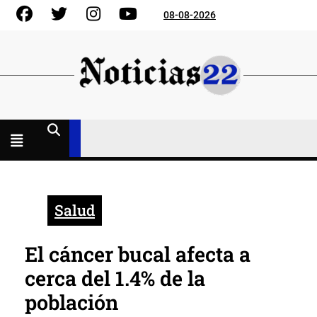
Skip
Facebook
Gorjeo
Instagram
YouTube
08-08-2026
to
content
Menú
abierto
Salud
El cáncer bucal afecta a
cerca del 1.4% de la
población