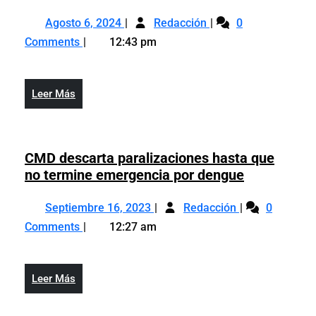
de
Agosto
Gremios
Enfermería
Agosto 6, 2024
Redacción
0
6,
de
anuncian
Comments
12:43 pm
2024
Enfermería
protesta
anuncian
en
protesta
clamor
Leer
Leer Más
en
de
Más
clamor
avances
de
y
avances
CMD descarta paralizaciones hasta que
compromisos
y
CMD
no termine emergencia por dengue
pendientes
compromisos
descarta
Septiembre
CMD
pendientes
paralizacio
Septiembre 16, 2023
Redacción
0
16,
descarta
hasta
Comments
12:27 am
2023
paralizaciones
que
hasta
no
que
termine
Leer
Leer Más
no
emergenci
Más
termine
por