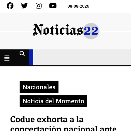
Skip
Facebook
Gorjeo
Instagram
YouTube
08-08-2026
to
content
Menú
abierto
Nacionales
Noticia del Momento
Codue exhorta a la
concertación nacional ante