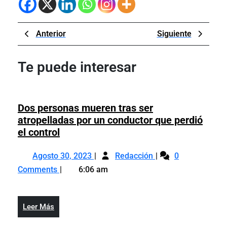
Navegación
Previous
Next
Anterior
Siguiente
de
Post
Post
entradas
Te puede interesar
Dos personas mueren tras ser
atropelladas por un conductor que perdió
Dos
el control
personas
Agosto
Dos
mueren
Agosto 30, 2023
Redacción
0
30,
personas
tras
Comments
6:06 am
2023
mueren
ser
tras
atropelladas
ser
por
Leer
Leer Más
atropelladas
un
Más
por