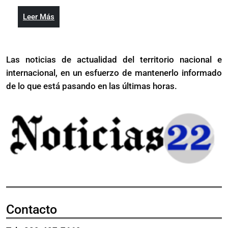
uso
sobre
fraudulento
Leer
Leer Más
uso
del
Más
fraudulento
nombre
del
del
Las noticias de actualidad del territorio nacional e
nombre
director
internacional, en un esfuerzo de mantenerlo informado
del
provincial
director
de lo que está pasando en las últimas horas.
de
provincial
Salud
de
Santiago
Salud
I
Santiago
I
Contacto