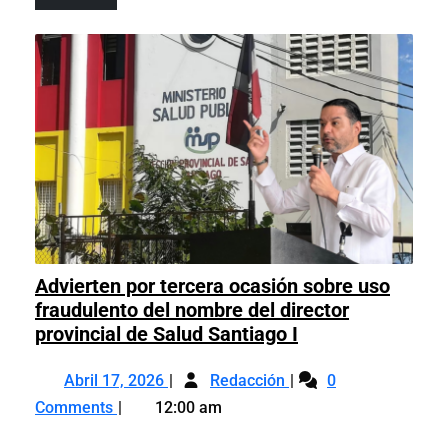
RD
racista
Más
de
racista
Advierten por tercera ocasión sobre uso
fraudulento del nombre del director
Advierten
provincial de Salud Santiago I
por
Abril
Advierten
tercera
Abril 17, 2026
Redacción
0
17,
por
ocasión
Comments
12:00 am
2026
tercera
sobre
ocasión