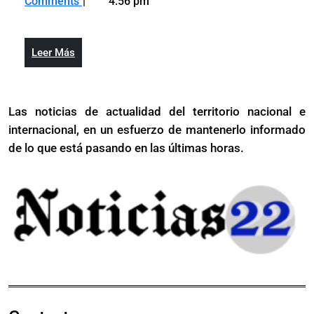
Comments
4:56 pm
2023
de
grados
5
en
grados
la
Leer
Leer Más
en
escala
Más
la
de
escala
Richter
Las noticias de actualidad del territorio nacional e
de
se
internacional, en un esfuerzo de mantenerlo informado
Richter
produjo
se
de lo que está pasando en las últimas horas.
en
produjo
Arenoso,
en
provincia
Arenoso,
Duarte
provincia
Duarte