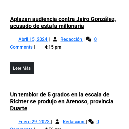
Vega
en
está
peligro
en
Aplazan audiencia contra Jairo González,
de
peligro
Aplazan
acusado de estafa millonaria
colapsar
de
audiencia
ante
Abril
Aplazan
colapsar
contra
Abril 15, 2024
paso
Redacción
0
15,
audiencia
ante
Jairo
de
Comments
4:15 pm
2024
contra
paso
González,
Franklin
Jairo
de
acusado
González,
Franklin
de
Leer
Leer Más
acusado
estafa
Más
de
millonaria
estafa
millonaria
Un temblor de 5 grados en la escala de
Richter se produjo en Arenoso, provincia
Un
Duarte
temblor
Enero
Un
de
Enero 29, 2023
Redacción
0
29,
temblor
5