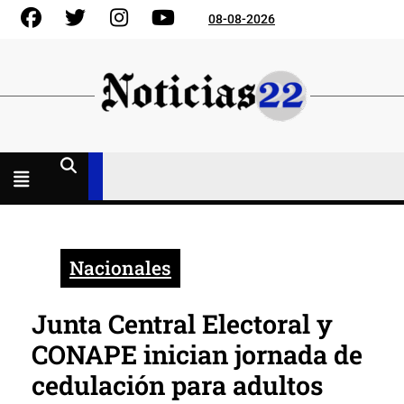
Skip
Facebook
Gorjeo
Instagram
YouTube
08-08-2026
to
content
Menú
abierto
Nacionales
Junta Central Electoral y
CONAPE inician jornada de
cedulación para adultos