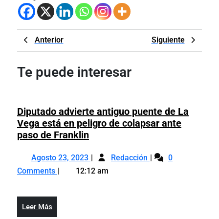
Navegación
Previous
Next
Anterior
Siguiente
de
Post
Post
entradas
Te puede interesar
Diputado advierte antiguo puente de La
Vega está en peligro de colapsar ante
Diputado
paso de Franklin
advierte
Agosto
Diputado
antiguo
Agosto 23, 2023
Redacción
0
23,
advierte
puente
Comments
12:12 am
2023
antiguo
de
puente
La
de
Vega
Leer
Leer Más
La
está
Más