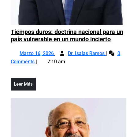
Tiempos duros: doctrina nacional para un
Tiempos
país vulnerable en un mundo incierto
duros:
Marzo
Tiempos
doctrina
Marzo 16, 2026
Dr. Isaías Ramos
0
16,
duros:
nacional
Comments
7:10 am
2026
doctrina
para
nacional
un
para
país
Leer
Leer Más
un
vulnerabl
Más
país
en
vulnerable
un
en
mundo
un
incierto
mundo
incierto