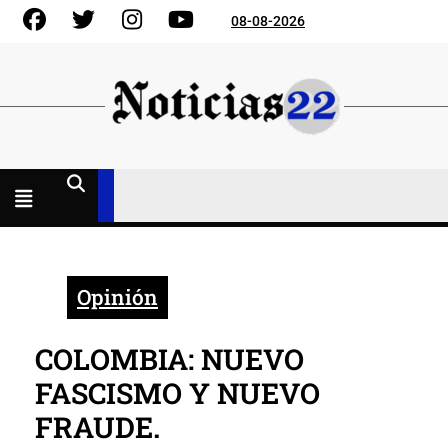
Skip
Facebook
Gorjeo
Instagram
YouTube
08-08-2026
to
content
Menú
abierto
Opinión
COLOMBIA: NUEVO
FASCISMO Y NUEVO
FRAUDE.