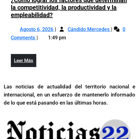
¿Cómo lograr los factores que determinan
la competitividad, la productividad y la
¿Cómo
empleabilidad?
lograr
Agosto
¿Cómo
los
Agosto 6, 2026
Cándido Mercedes
0
6,
lograr
factores
Comments
1:49 pm
2026
los
que
factores
determinan
que
la
Leer
Leer Más
determinan
competitividad,
Más
la
la
competitivid
productividad
Las noticias de actualidad del territorio nacional e
la
y
internacional, en un esfuerzo de mantenerlo informado
productivida
la
y
de lo que está pasando en las últimas horas.
empleabilidad?
la
empleabilid