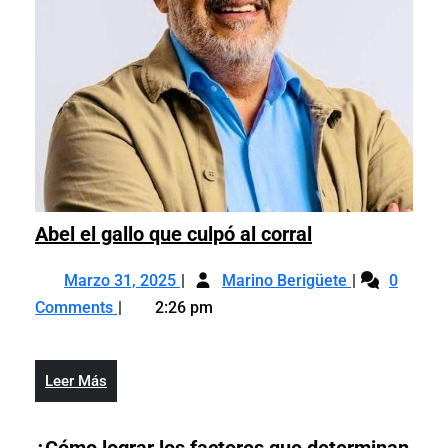
Abel
Abel el gallo que culpó al corral
el
Marzo
Abel
gallo
Marzo 31, 2025
Marino Berigüete
0
31,
el
que
Comments
2:26 pm
2025
gallo
culpó
que
al
culpó
corral
Leer
Leer Más
al
Más
corral