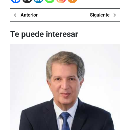
Navegación
Previous
Next
Anterior
Siguiente
de
Post
Post
entradas
Te puede interesar