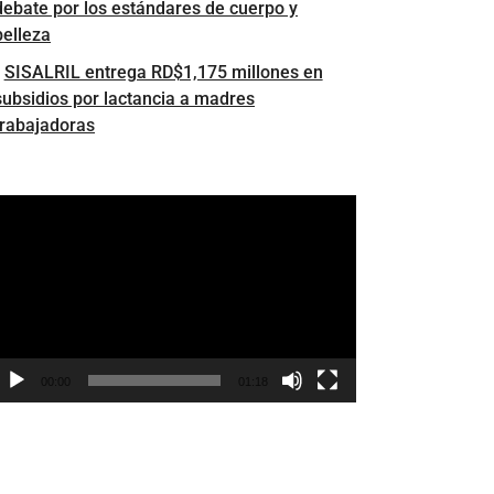
debate por los estándares de cuerpo y
belleza
SISALRIL entrega RD$1,175 millones en
subsidios por lactancia a madres
trabajadoras
eproductor
e
ídeo
00:00
01:18