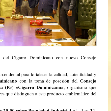
dad del Cigarro Dominicano con nuevo Consejo
endental para fortalecer la calidad, autenticidad y
minicano
Consejo
con la toma de posesión del
ica (IG) «Cigarro Dominicano»
, organismo que
res que distinguen a este producto emblemático del
y 20-00 sobre Propiedad Industrial
Ley 34-
y la