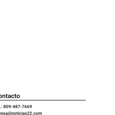
n
ontacto
l.: 809-487-7669
ensa@noticias22.com