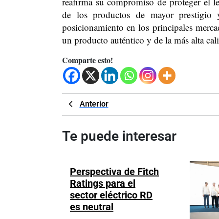
reafirma su compromiso de proteger el 
de los productos de mayor prestigio y
posicionamiento en los principales merc
un producto auténtico y de la más alta cal
Comparte esto!
Navegación
Previous
Anterior
Post
de
Te puede interesar
entradas
Perspectiva de Fitch
Ratings para el
sector eléctrico RD
Perspectiva
es neutral
de