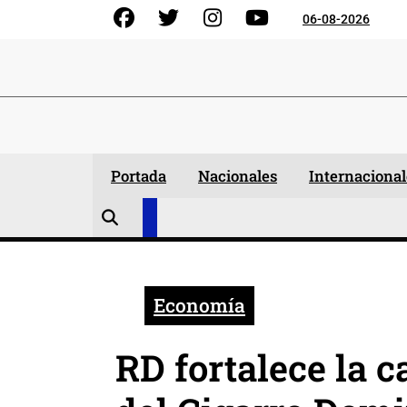
Skip
Facebook
Gorjeo
Instagram
YouTube
06-08-2026
to
content
Portada
Nacionales
Internacional
Economía
RD fortalece la c