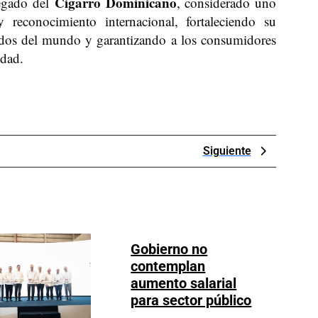
Cigarro Dominicano
legado del
, considerado uno
 reconocimiento internacional, fortaleciendo su
ados del mundo y garantizando a los consumidores
idad.
Next
Siguiente
Post
Gobierno no
contemplan
aumento salarial
Gobierno
para sector público
no