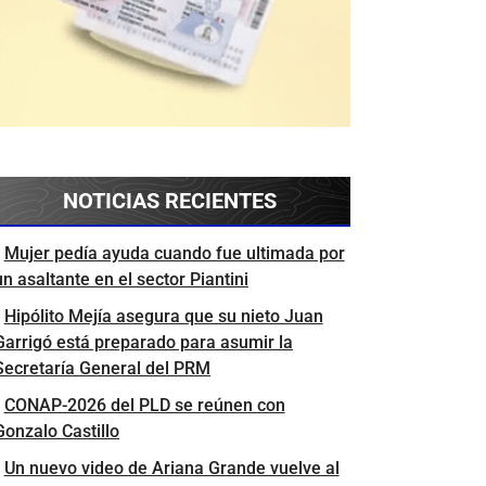
NOTICIAS RECIENTES
Mujer pedía ayuda cuando fue ultimada por
un asaltante en el sector Piantini
Hipólito Mejía asegura que su nieto Juan
Garrigó está preparado para asumir la
Secretaría General del PRM
CONAP-2026 del PLD se reúnen con
Gonzalo Castillo
Un nuevo video de Ariana Grande vuelve al