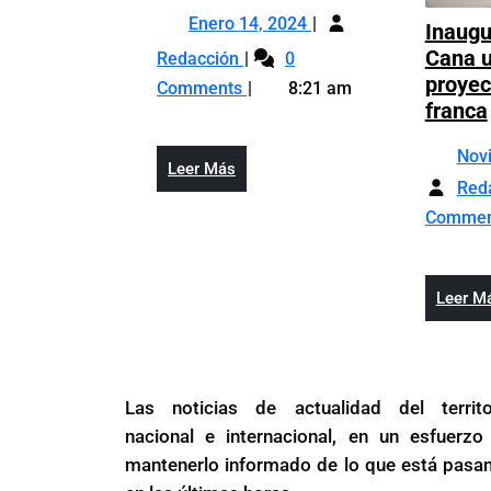
Enero
Fitch
Enero 14, 2024
Inaugu
14,
Ratings
Perspectiva
Cana 
Redacción
0
2024
para
de
proyec
Comments
8:21 am
el
Fitch
franca
sector
Ratings
eléctrico
Nov
para
Leer
Leer Más
RD
el
Red
Más
es
sector
Comme
neutral
eléctrico
RD
es
Leer M
neutral
Las noticias de actualidad del territo
nacional e internacional, en un esfuerzo
mantenerlo informado de lo que está pasa