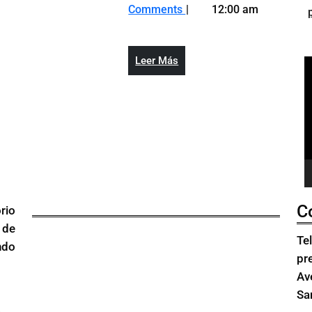
conmemorac
realiza
Comments
12:00 am
de
acto
su
en
24
conmemoración
Leer
Leer Más
R
Aniversario
de
Más
d
su
v
24
Aniversario
C
rio
 de
Te
ndo
pr
Av
Sa