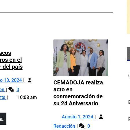
scos
ros en el
Chubascos
r del país
pasajeros
Junio
en
io 13, 2024
CEMADOJA realiza
13,
el
Chubascos
acto en
ión
0
2024
interior
pasajeros
conmemoración de
nts
10:08 am
del
en
CEMADOJA
su 24 Aniversario
país
el
realiza
Agosto
interior
acto
Agosto 1, 2024
Leer
ás
1,
del
en
CEMADOJA
Más
Redacción
0
2024
país