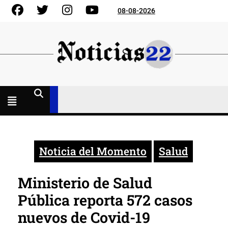
Skip
Facebook
Gorjeo
Instagram
YouTube
08-08-2026
to
content
Menú
abierto
Noticia del Momento
Salud
Ministerio de Salud
Pública reporta 572 casos
nuevos de Covid-19