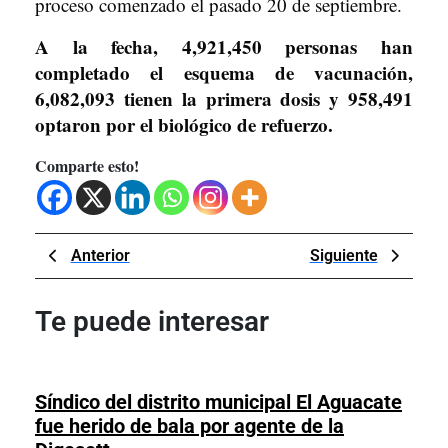
proceso comenzado el pasado 20 de septiembre.
A la fecha, 4,921,450 personas han
completado el esquema de vacunación,
6,082,093 tienen la primera dosis y 958,491
optaron por el biológico de refuerzo.
Comparte esto!
Navegación
Previous
Next
Anterior
Siguiente
de
Post
Post
entradas
Te puede interesar
Síndico del distrito municipal El Aguacate
fue herido de bala por agente de la