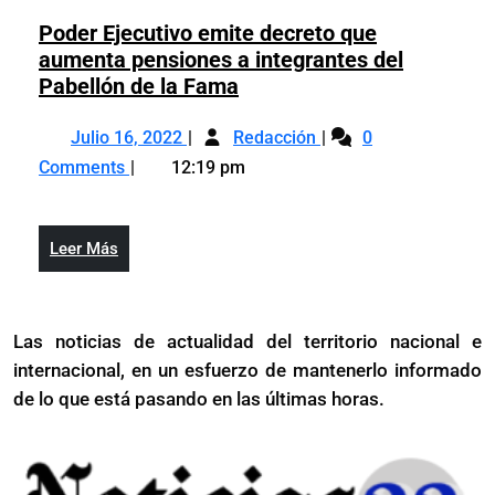
y
500
otros
Poder Ejecutivo emite decreto que
en
500
aumenta pensiones a integrantes del
espera
en
Poder
Pabellón de la Fama
de
espera
Ejecutivo
riñón
Julio
Poder
de
emite
Julio 16, 2022
Redacción
0
16,
Ejecutivo
riñón
decreto
Comments
12:19 pm
2022
emite
que
decreto
aumenta
que
pensiones
Leer
Leer Más
aumenta
a
Más
pensiones
integrantes
a
del
Las noticias de actualidad del territorio nacional e
integrantes
Pabellón
internacional, en un esfuerzo de mantenerlo informado
del
de
Pabellón
de lo que está pasando en las últimas horas.
la
de
Fama
la
Fama