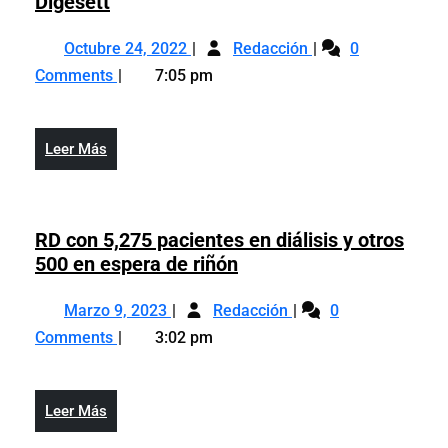
Síndico
Digesett
del
Octubre
Síndico
distrito
Octubre 24, 2022
Redacción
0
24,
del
municipal
Comments
7:05 pm
2022
distrito
El
municipal
Aguacate
El
fue
Leer
Leer Más
Aguacate
herido
Más
fue
de
herido
bala
de
RD con 5,275 pacientes en diálisis y otros
por
bala
RD
500 en espera de riñón
agente
por
con
de
Marzo
RD
agente
5,275
Marzo 9, 2023
la
Redacción
0
9,
con
de
pacientes
Digesett
Comments
3:02 pm
2023
5,275
la
en
pacientes
Digesett
diálisis
en
y
Leer
Leer Más
diálisis
otros
Más