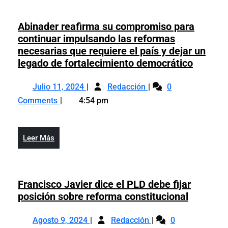
Abinader reafirma su compromiso para
continuar impulsando las reformas
necesarias que requiere el país y dejar un
Abinade
legado de fortalecimiento democrático
reafirm
Julio
Abinader
su
Julio 11, 2024
Redacción
0
11,
reafirma
compro
Comments
4:54 pm
2024
su
para
compromiso
continu
para
impuls
Leer
Leer Más
continuar
las
Más
impulsando
reform
las
necesar
reformas
Francisco Javier dice el PLD debe fijar
que
necesarias
Francisc
posición sobre reforma constitucional
requier
que
Javier
el
Agosto
Francisco
requiere
dice
Agosto 9, 2024
Redacción
0
país