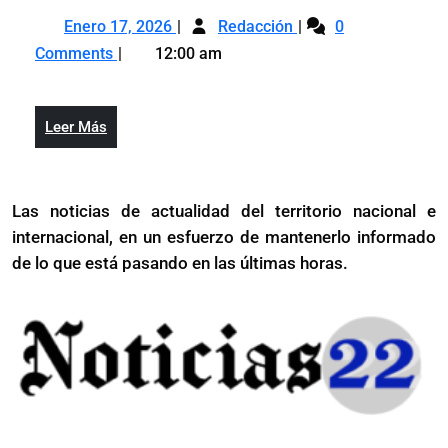
consolida
Enero
PLD
su
Enero 17, 2026
Redacción
0
17,
consolida
reorganización
Comments
12:00 am
2026
su
y
reorganización
fortalecimiento
y
Leer
Leer Más
fortalecimiento
Más
Las noticias de actualidad del territorio nacional e
internacional, en un esfuerzo de mantenerlo informado
de lo que está pasando en las últimas horas.