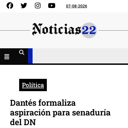
Skip
Facebook
Gorjeo
Instagram
YouTube
07-08-2026
to
content
Menú
abierto
Política
Dantés formaliza
aspiración para senaduría
del DN