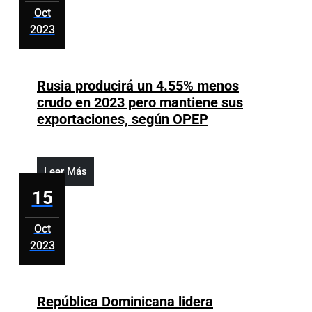
de
Oct
obra
2023
calificada
octubre
15,
2023
Rusia producirá un 4.55% menos
crudo en 2023 pero mantiene sus
Rusia
exportaciones, según OPEP
producirá
un
4.55%
Leer
Leer Más
menos
Más
15
crudo
en
Oct
2023
2023
pero
octubre
mantiene
15,
sus
2023
República Dominicana lidera
exportaciones,