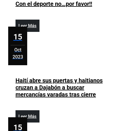
2023
Con
Con el deporte no…por favor!!
en
el
Gaza
deporte
no…
Leer
Leer Más
por
Más
15
favor!!
Oct
2023
octubre
15,
2023
Haití abre sus puertas y haitianos
cruzan a Dajabón a buscar
Haití
mercancías varadas tras cierre
abre
sus
puertas
Leer
Leer Más
y
Más
15
haitianos