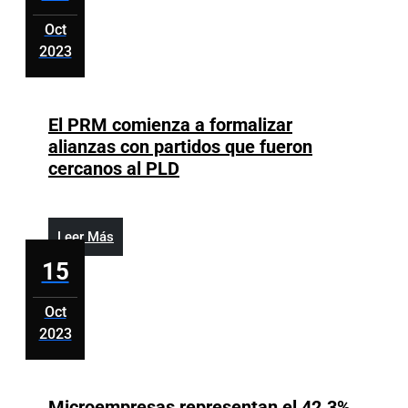
cruzan
Oct
a
2023
Dajabón
octubre
a
15,
buscar
2023
El PRM comienza a formalizar
mercancías
alianzas con partidos que fueron
varadas
El
cercanos al PLD
tras
PRM
cierre
comienza
a
Leer
Leer Más
formalizar
Más
15
alianzas
con
Oct
partidos
2023
que
octubre
fueron
15,
cercanos
2023
Microempresas representan el 42.3%