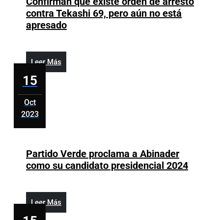
Confirman que existe orden de arresto
contra Tekashi 69, pero aún no está
Confirman
apresado
que
existe
orden
Leer
Leer Más
de
Más
15
arresto
contra
Oct
Tekashi
2023
69,
octubre
pero
15,
aún
2023
Partido Verde proclama a Abinader
no
Partido
como su candidato presidencial 2024
está
Verde
apresado
procla
a
Leer
Leer Más
Abinad
Más