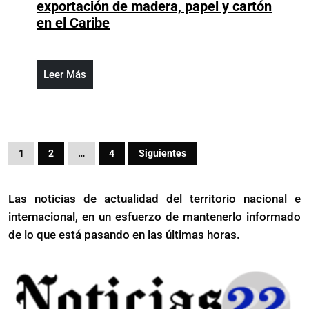
exportación de madera, papel y cartón
según
República
en el Caribe
OPEP
Dominicana
lidera
exportación
Leer
Leer Más
de
Más
madera,
papel
y
Paginación
cartón
1
2
…
4
Siguientes
de
en
el
entradas
Las noticias de actualidad del territorio nacional e
Caribe
internacional, en un esfuerzo de mantenerlo informado
de lo que está pasando en las últimas horas.