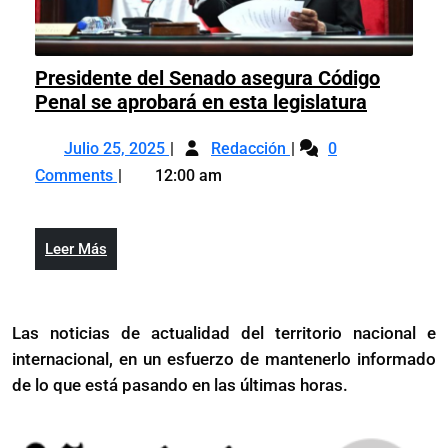
Presidente del Senado asegura Código
Presiden
Penal se aprobará en esta legislatura
del
Julio
Presidente
Senado
Julio 25, 2025
Redacción
0
25,
del
asegura
Comments
12:00 am
2025
Senado
Código
asegura
Penal
Código
se
Leer
Leer Más
Penal
aprobará
Más
se
en
aprobará
esta
Las noticias de actualidad del territorio nacional e
en
legislatu
internacional, en un esfuerzo de mantenerlo informado
esta
legislatura
de lo que está pasando en las últimas horas.