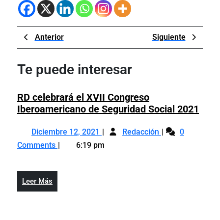
Navegación
Previous
Next
Anterior
Siguiente
de
Post
Post
entradas
Te puede interesar
RD celebrará el XVII Congreso
RD
Iberoamericano de Seguridad Social 2021
cele
Diciembre
RD
el
Diciembre 12, 2021
Redacción
0
12,
celebrará
XVII
Comments
6:19 pm
2021
el
Cong
XVII
Iber
Congreso
de
Leer
Leer Más
Iberoamericano
Segu
Más
de
Soci
Seguridad
2021