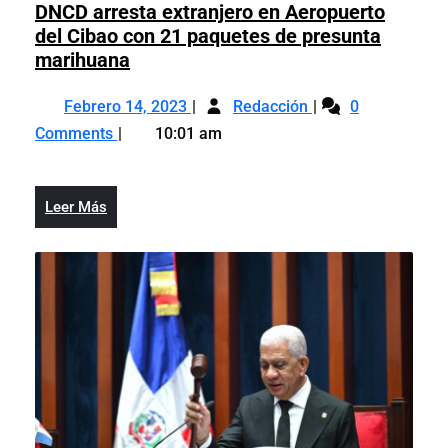
Social
DNCD arresta extranjero en Aeropuerto
2021
del Cibao con 21 paquetes de presunta
DNCD
marihuana
arresta
Febrero
DNCD
extranjero
Febrero 14, 2023
Redacción
0
14,
arresta
en
Comments
10:01 am
2023
extranjero
Aeropuerto
en
del
Aeropuerto
Cibao
Leer
Leer Más
del
con
Más
Cibao
21
con
paquetes
21
de
paquetes
presunta
de
marihuana
presunta
marihuana