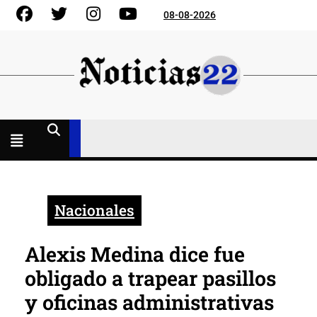
Skip
Facebook
Gorjeo
Instagram
YouTube
08-08-2026
to
content
Menú
abierto
Nacionales
Alexis Medina dice fue
obligado a trapear pasillos
y oficinas administrativas