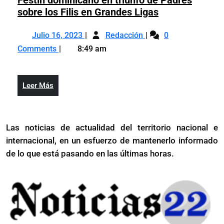
Olím
Juegos
Festín
sobre los Filis en Grandes Ligas
de
Olímpicos
dominicano
Parí
Julio
Festín
de
en
Julio 16, 2023
Redacción
0
16,
dominicano
París
triunfo
Comments
8:49 am
2023
en
de
triunfo
Padres
de
sobre
Leer
Leer Más
Padres
los
Más
sobre
Filis
los
en
Las noticias de actualidad del territorio nacional e
Filis
Grandes
internacional, en un esfuerzo de mantenerlo informado
en
Ligas
Grandes
de lo que está pasando en las últimas horas.
Ligas