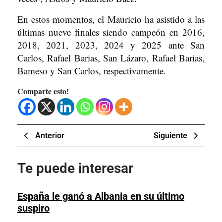
En estos momentos, el Mauricio ha asistido a las
últimas nueve finales siendo campeón en 2016,
2018, 2021, 2023, 2024 y 2025 ante San
Carlos, Rafael Barias, San Lázaro, Rafael Barias,
Bameso y San Carlos, respectivamente.
Comparte esto!
Navegación
Previous
Next
Anterior
Siguiente
de
Post
Post
entradas
Te puede interesar
España le ganó a Albania en su último
España
suspiro
le