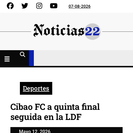
Skip
Facebook
Gorjeo
Instagram
YouTube
07-08-2026
to
content
Menú
abierto
Deportes
Cibao FC a quinta final
seguida en la LDF
Mayo
Mayo 12, 2026