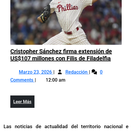
Cristopher Sánchez firma extensión de
Cristop
US$107 millones con Filis de Filadelfia
Sánche
Marzo
Cristopher
firma
Marzo 23, 2026
Redacción
0
23,
Sánchez
extensi
Comments
12:00 am
2026
firma
de
extensión
US$107
de
millone
Leer
Leer Más
US$107
con
Más
millones
Filis
con
de
Las noticias de actualidad del territorio nacional e
Filis
Filadelf