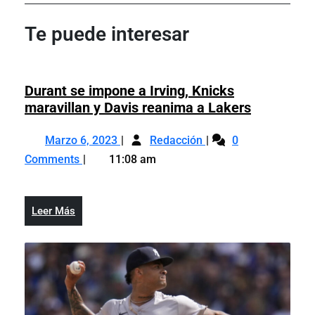
de
Post
Post
entradas
Te puede interesar
Durant se impone a Irving, Knicks
Durant
maravillan y Davis reanima a Lakers
se
Marzo
Durant
impone
Marzo 6, 2023
Redacción
0
6,
se
a
Comments
11:08 am
2023
impone
Irving,
a
Knicks
Irving,
maravilla
Leer
Leer Más
Knicks
y
Más
maravillan
Davis
y
reanima
Davis
a
reanima
Lakers
a