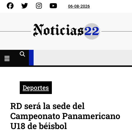
Skip
Facebook
Gorjeo
Instagram
YouTube
06-08-2026
to
content
Menú
abierto
Deportes
RD será la sede del
Campeonato Panamericano
U18 de béisbol