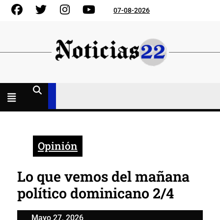
Skip
Facebook
Gorjeo
Instagram
YouTube
07-08-2026
to
content
Menú
abierto
Opinión
Lo que vemos del mañana
político dominicano 2/4
Mayo
Mayo 27, 2026