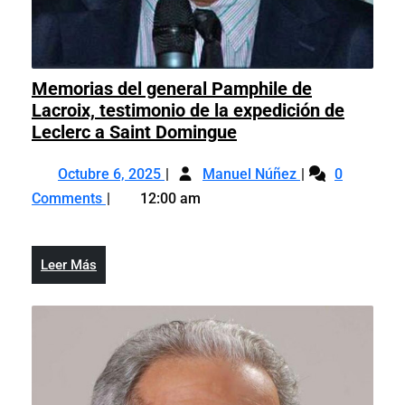
Memorias del general Pamphile de
Lacroix, testimonio de la expedición de
Memorias
Leclerc a Saint Domingue
del
Octubre
Memorias
general
Octubre 6, 2025
Manuel Núñez
0
6,
del
Pamphile
Comments
12:00 am
2025
general
de
Pamphile
Lacroix,
de
testimonio
Leer
Leer Más
Lacroix,
de
Más
testimonio
la
de
expedición
la
de
expedición
Leclerc
de
a