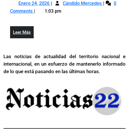
Enero
La
aldeana,
Enero 24, 2026
Cándido Mercedes
0
24,
visión
parroquiana
Comments
1:03 pm
2026
aldeana,
y
parroquiana
provinciana
y
de
Leer
Leer Más
provinciana
los
Más
de
actores
los
políticos:
Las noticias de actualidad del territorio nacional e
actores
(La
internacional, en un esfuerzo de mantenerlo informado
políticos:
Administración
(La
de lo que está pasando en las últimas horas.
Pública)
Administrac
Pública)