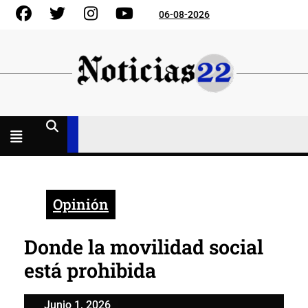
Skip
Facebook
Gorjeo
Instagram
YouTube
06-08-2026
to
content
Menú
abierto
Opinión
Donde la movilidad social
está prohibida
Junio
Junio 1, 2026