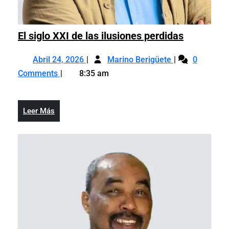
El
El siglo XXI de las ilusiones perdidas
siglo
Abril
El
XXI
Abril 24, 2026
Marino Berigüete
0
24,
siglo
de
Comments
8:35 am
2026
XXI
las
de
ilusiones
las
perdidas
Leer
Leer Más
ilusiones
Más
perdidas