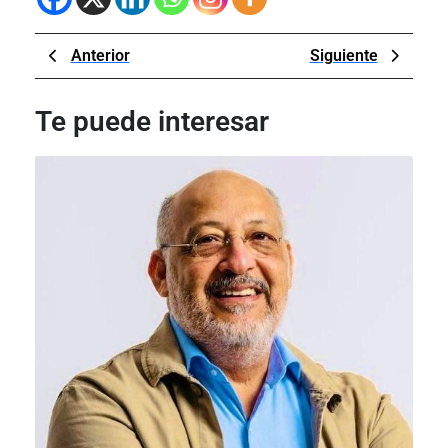
Navegación
Previous
Next
Anterior
Siguiente
de
Post
Post
entradas
Te puede interesar