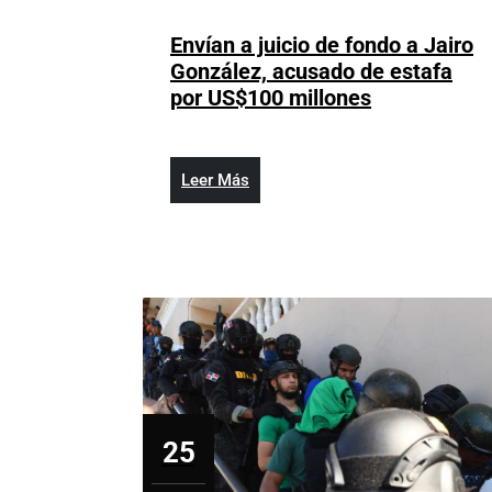
17,
2025
Envían a juicio de fondo a Jairo
González, acusado de estafa
Envían
por US$100 millones
a
juicio
de
Leer
Leer Más
fondo
Más
a
Jairo
González,
acusado
de
estafa
por
US$100
millones
25