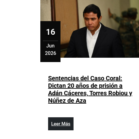
16
Jun
2026
junio
16,
2026
Sentencias del Caso Coral:
Dictan 20 años de prisión a
Adán Cáceres, Torres Robiou y
Sentencias
Núñez de Aza
del
Caso
Coral:
Leer
Leer Más
Dictan
Más
20