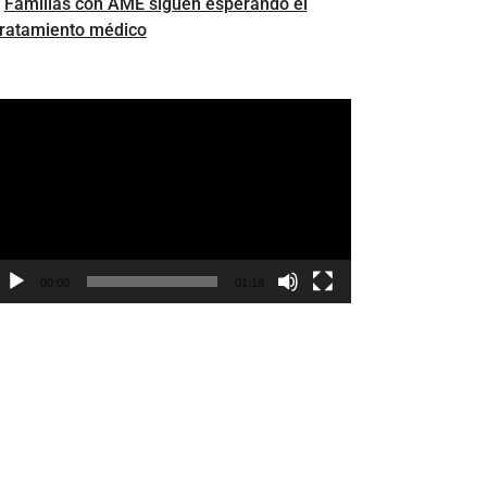
Familias con AME siguen esperando el
tratamiento médico
eproductor
e
ídeo
00:00
01:18