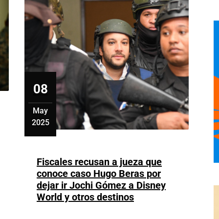
08
May
2025
mayo
8,
2025
Fiscales recusan a jueza que
conoce caso Hugo Beras por
dejar ir Jochi Gómez a Disney
Fiscales
World y otros destinos
recusan