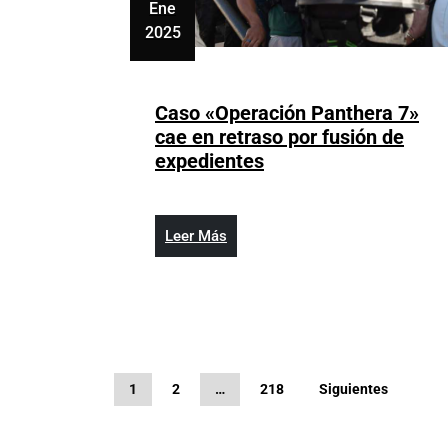
Ene
2025
enero
25,
2025
Caso «Operación Panthera 7»
cae en retraso por fusión de
Caso
expedientes
«Operación
Panthera
7»
Leer
Leer Más
cae
Más
en
retraso
por
fusión
de
Paginación
1
2
…
218
Siguientes
expedientes
de