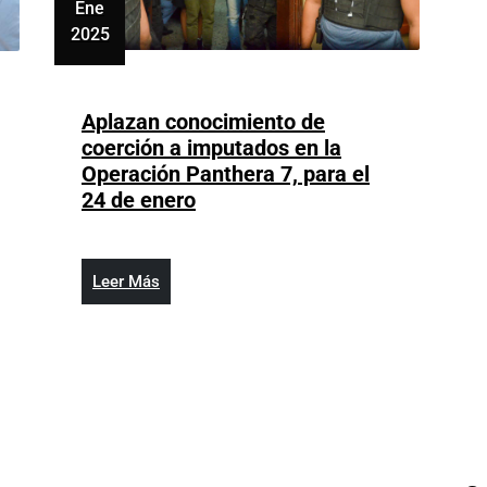
Ene
ocasión
2025
enero
16,
2025
Aplazan conocimiento de
coerción a imputados en la
Operación Panthera 7, para el
Aplazan
24 de enero
conocimiento
de
coerción
Leer
Leer Más
a
Más
imputados
en
la
Operación
Panthera
7,
para