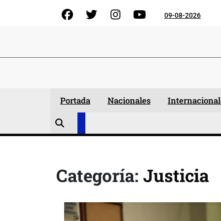
Skip
Facebook
Gorjeo
Instagram
YouTube
09-08-2026
to
content
Portada
Nacionales
Internacional
Categoría:
Justicia