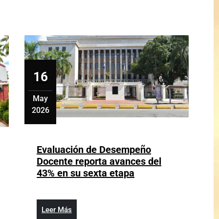
Calendario
Escolar
dad
2026-
2027
y
oficializa
16
Estrategia
Nacional
May
de
2026
Competencias
mayo
Digitales
16,
2026
Evaluación de Desempeño
Docente reporta avances del
Evaluación
43% en su sexta etapa
de
Desempeño
Docente
Leer
Leer Más