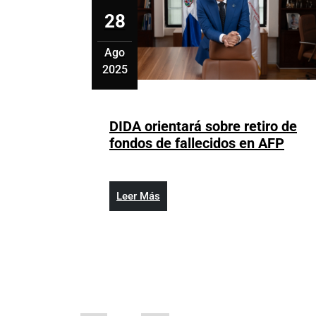
28
Ago
2025
agosto
28,
2025
DIDA orientará sobre retiro de
DIDA
fondos de fallecidos en AFP
orien
sobr
retir
Leer
Leer Más
de
Más
fond
de
falle
en
AFP