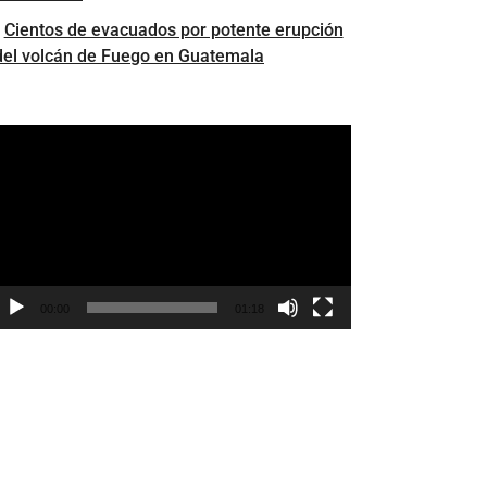
Cientos de evacuados por potente erupción
del volcán de Fuego en Guatemala
s
eproductor
e
ídeo
00:00
01:18