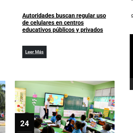
11,
2026
Autoridades buscan regular uso
de celulares en centros
Autoridade
educativos públicos y privados
buscan
R
regular
d
uso
v
Leer
Leer Más
de
Más
celulares
en
centros
educativos
públicos
y
privados
24