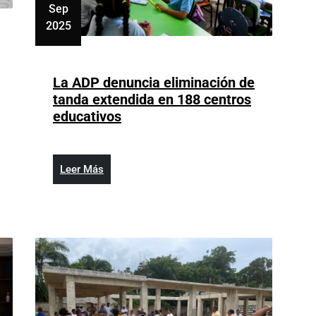
Sep
2025
septiembre
24,
2025
La ADP denuncia eliminación de
tanda extendida en 188 centros
La
educativos
ADP
denuncia
eliminación
Leer
Leer Más
de
Más
tanda
extendida
en
188
centros
educativos