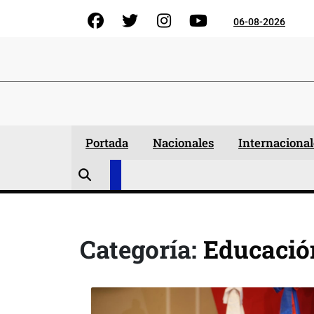
Skip
Facebook
Gorjeo
Instagram
YouTube
06-08-2026
to
content
Portada
Nacionales
Internacional
Categoría:
Educació