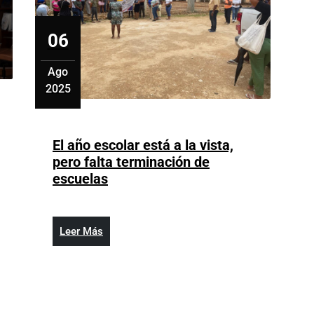
06
Ago
2025
agosto
6,
2025
El año escolar está a la vista,
tará
pero falta terminación de
e
El
escuelas
o
año
escolar
os
está
Leer
Leer Más
a
Más
cidos
la
vista,
pero
falta