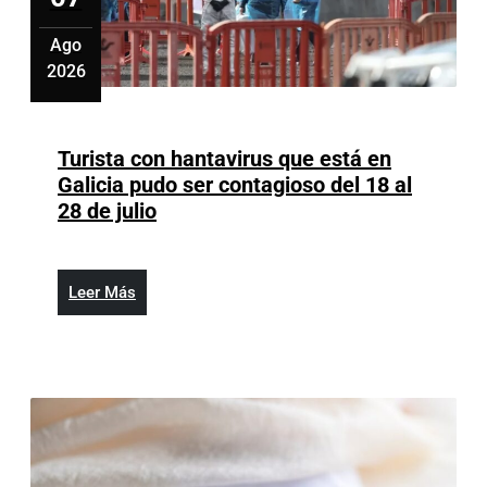
Ago
2026
agosto
7,
2026
Turista con hantavirus que está en
Galicia pudo ser contagioso del 18 al
Turista
28 de julio
con
hantavirus
que
Leer
Leer Más
está
Más
en
Galicia
pudo
ser
contagioso
del