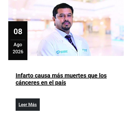
08
Ago
2026
agosto
8,
2026
Infarto causa más muertes que los
Infarto
cánceres en el país
causa
más
muertes
Leer
Leer Más
que
Más
los
cánceres
en