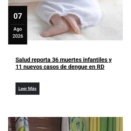
18
al
07
28
de
Ago
julio
2026
agosto
7,
2026
Salud reporta 36 muertes infantiles y
Salud
11 nuevos casos de dengue en RD
reporta
36
muertes
Leer
Leer Más
infantiles
Más
y
11
nuevos
casos
de