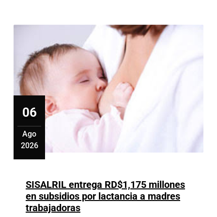
mitad
de
la
población
será
miope
en
2050
06
Ago
2026
agosto
6,
2026
SISALRIL entrega RD$1,175 millones
en subsidios por lactancia a madres
SISALRIL
trabajadoras