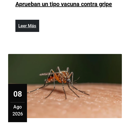
2026
Aprue
Aprueban un tipo vacuna contra gripe
un
tipo
vacun
Leer
Leer Más
contra
Más
gripe
08
Ago
2026
agosto
8,