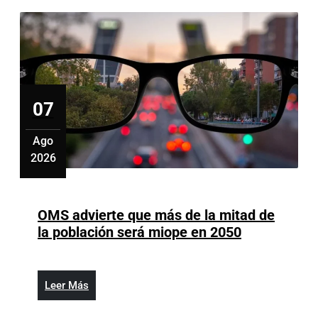
horarios
en
centros
de
salud
07
Ago
2026
agosto
7,
2026
OMS advierte que más de la mitad de
OMS
la población será miope en 2050
advierte
que
más
Leer
Leer Más
de
Más
la