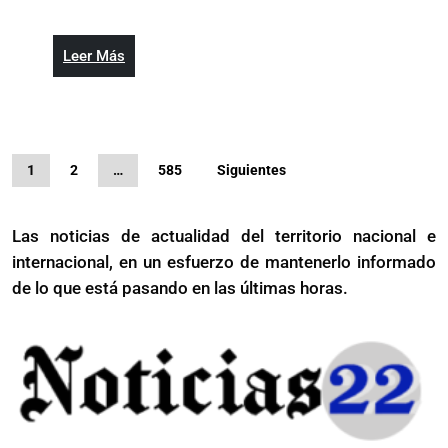
entrega
RD$1,175
millones
Leer
Leer Más
en
Más
subsidios
por
lactancia
Paginación
a
1
2
…
585
Siguientes
de
madres
trabajadoras
entradas
Las noticias de actualidad del territorio nacional e
internacional, en un esfuerzo de mantenerlo informado
de lo que está pasando en las últimas horas.