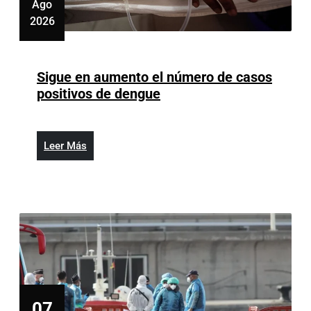
Ago
2026
agosto
7,
2026
Sigue en aumento el número de casos
Sigue
positivos de dengue
en
aumento
el
Leer
Leer Más
número
Más
de
casos
positivos
de
dengue
07