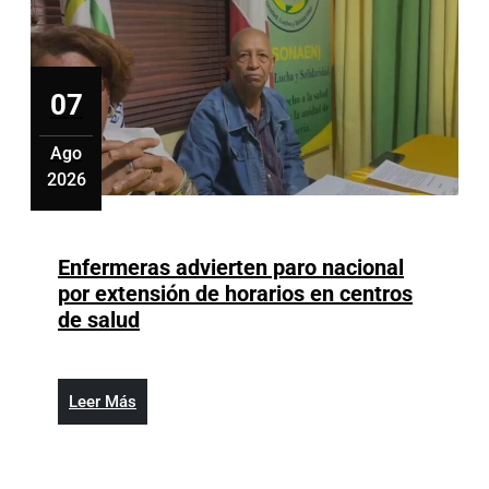
dengue
en
RD
07
Ago
2026
agosto
7,
2026
Enfermeras advierten paro nacional
por extensión de horarios en centros
Enfermeras
de salud
advierten
paro
nacional
Leer
Leer Más
por
Más
extensión
de