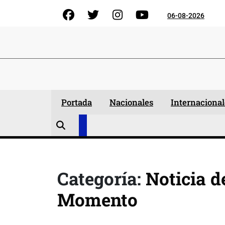
Skip
Facebook
Gorjeo
Instagram
YouTube
06-08-2026
to
content
Portada
Nacionales
Internacional
Categoría:
Noticia d
Momento