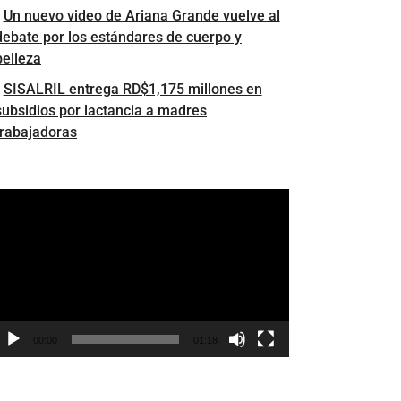
Un nuevo video de Ariana Grande vuelve al
debate por los estándares de cuerpo y
belleza
SISALRIL entrega RD$1,175 millones en
subsidios por lactancia a madres
trabajadoras
eproductor
e
ídeo
00:00
01:18