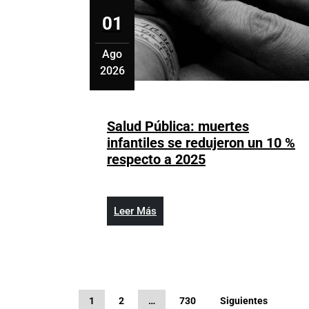
01
Ago
2026
agosto
1,
2026
Salud Pública: muertes
infantiles se redujeron un 10 %
Salud
respecto a 2025
Pública:
muertes
infantiles
Leer
Leer Más
se
Más
redujeron
un
10
%
Paginación
1
2
…
730
Siguientes
respecto