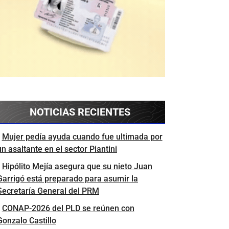
NOTICIAS RECIENTES
Mujer pedía ayuda cuando fue ultimada por
un asaltante en el sector Piantini
Hipólito Mejía asegura que su nieto Juan
Garrigó está preparado para asumir la
Secretaría General del PRM
CONAP-2026 del PLD se reúnen con
Gonzalo Castillo