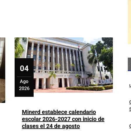
turistas
visitan
RD
les
hasta
aciones
julio
n
ana
04
Ago
2026
agosto
4,
2026
Minerd establece calendario
escolar 2026-2027 con inicio de
Minerd
clases el 24 de agosto