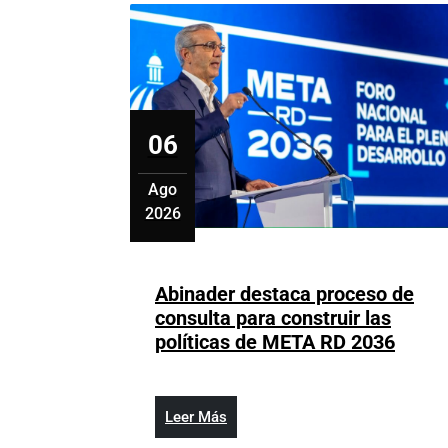
06
Ago
2026
agosto
6,
2026
Abinader destaca proceso de
consulta para construir las
Abina
políticas de META RD 2036
desta
proce
de
Leer
Leer Más
consu
Más