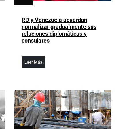
agosto
3,
2026
RD y Venezuela acuerdan
normalizar gradualmente sus
relaciones diplomáticas y
RD
consulares
y
Venezuela
acuerdan
Leer
Leer Más
normalizar
Más
gradualmente
sus
relaciones
diplomáticas
y
consulares