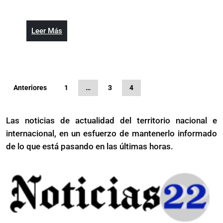
de
verde
Turism
destac
Leer
Leer Más
recupe
Más
del
83%
de
Paginación
los
Anteriores
1
…
3
4
de
empleo
entradas
Las noticias de actualidad del territorio nacional e
internacional, en un esfuerzo de mantenerlo informado
de lo que está pasando en las últimas horas.