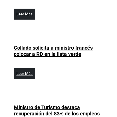
registra
llegada
histórica
Leer
Leer Más
de
Más
turistas
Collado solicita a ministro francés
Collado
colocar a RD en la lista verde
solicita
a
ministro
Leer
Leer Más
francés
Más
colocar
a
RD
en
Ministro de Turismo destaca
la
Ministr
recuperación del 83% de los empleos
lista