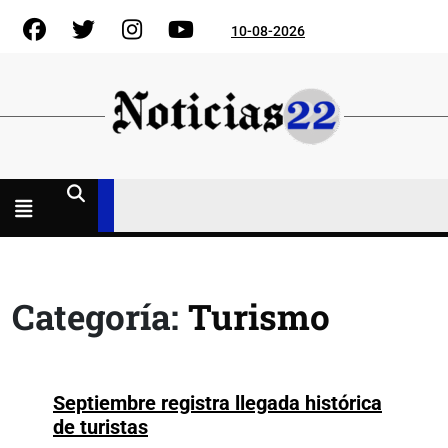
Skip
Facebook
Gorjeo
Instagram
YouTube
10-08-2026
to
content
Menú
abierto
Categoría:
Turismo
Septiembre registra llegada histórica
Septiembre
de turistas