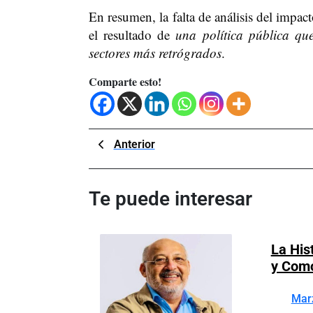
En resumen, la falta de análisis del impa
el resultado de
una política pública qu
sectores más retrógrados
.
Comparte esto!
Navegación
Previous
Anterior
Post
de
entradas
Te puede interesar
La His
y Com
Mar