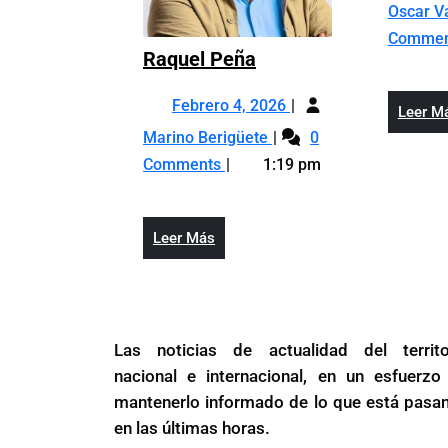
Oscar V
Comme
Raquel
Raquel Peña
Peña
Febrero
Febrero 4, 2026
Leer M
4,
Raquel
Marino Berigüete
0
2026
Peña
Comments
1:19 pm
Leer
Leer Más
Más
Las noticias de actualidad del territo
nacional e internacional, en un esfuerzo
mantenerlo informado de lo que está pasa
en las últimas horas.