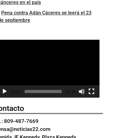
cánceres en el país
Pena contra Adán Cáceres se leerá el 23
de septiembre
eproductor
e
ídeo
00:00
01:18
ontacto
l.: 809-487-7669
ensa@noticias22.com
enida JF Kennedy, Plaza Kennedy