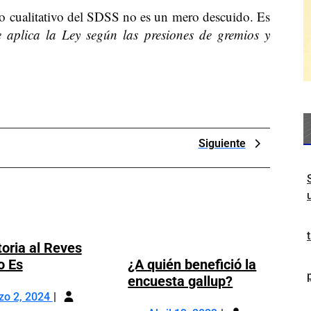
cto cualitativo del SDSS no es un mero descuido. Es
e aplica la Ley según las presiones de gremios y
Next
Siguiente
Post
toria al Reves
La
o Es
¿A quién benefició la
Historia
¿A
encuesta gallup?
Marzo
al
quién
zo 2, 2024
2,
Abril