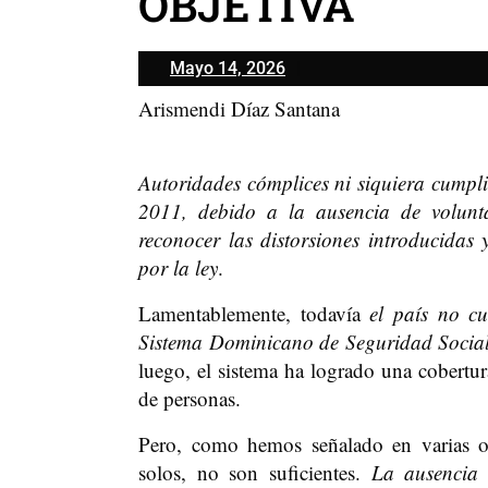
OBJETIVA
Mayo
Mayo 14, 2026
14,
Arismendi Díaz Santana
2026
Autoridades cómplices ni siquiera cumpli
2011, debido a la ausencia de voluntad
reconocer las distorsiones introducidas 
por la ley
.
Lamentablemente, todavía
el país no cu
Sistema Dominicano de Seguridad Socia
luego, el sistema ha logrado una cobertur
de personas.
Pero, como hemos señalado en varias op
solos, no son suficientes.
La ausencia 