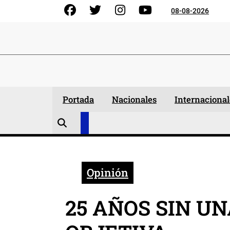
Skip
Facebook
Gorjeo
Instagram
YouTube
08-08-2026
to
content
Portada
Nacionales
Internacional
Opinión
25 AÑOS SIN U