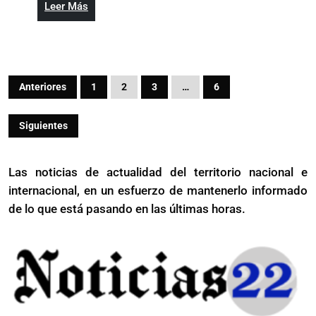
y
Leer
Leer Más
fuerz
Más
en
la
encru
Paginación
articu
Anteriores
1
2
3
…
6
de
conte
entradas
Siguientes
Las noticias de actualidad del territorio nacional e
internacional, en un esfuerzo de mantenerlo informado
de lo que está pasando en las últimas horas.