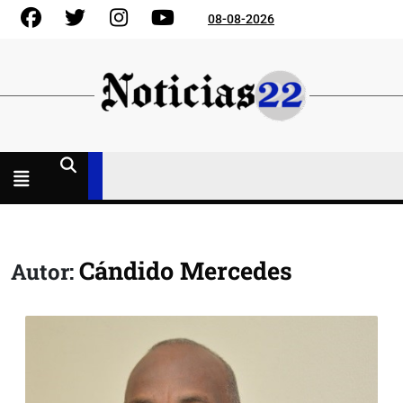
Skip
Facebook
Gorjeo
Instagram
YouTube
08-08-2026
to
content
Menú
abierto
Cándido Mercedes
Autor: