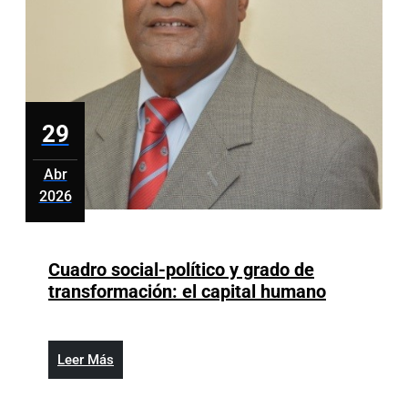
29
Abr
2026
abril
29,
2026
Cuadro social-político y grado de
Cuadro
transformación: el capital humano
social-
político
y
Leer
Leer Más
grado
Más
de