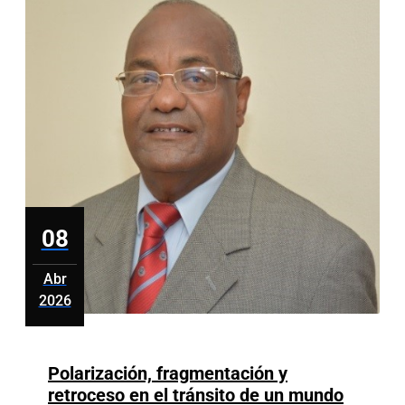
ganan
bien
y
distorsi
08
Abr
2026
abril
8,
2026
Polarización, fragmentación y
retroceso en el tránsito de un mundo