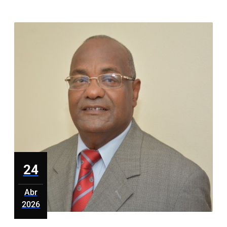
transform
el
capital
humano
24
Abr
2026
abril