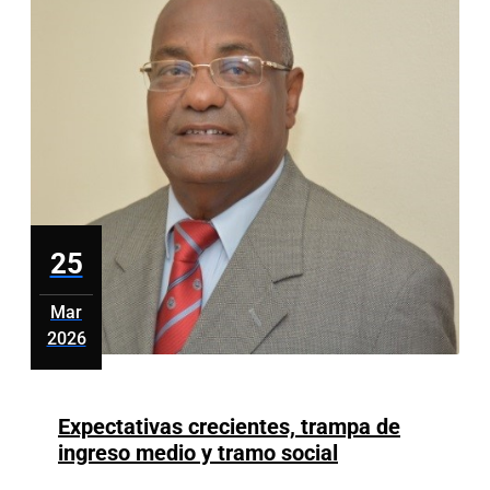
agenda
transformadora
25
Mar
2026
marzo
25,
2026
Expectativas crecientes, trampa de
Expectativas
ingreso medio y tramo social
crecientes,