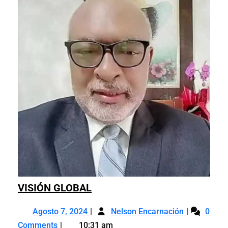
la
mentira
VISIÓN
VISIÓN GLOBAL
GLOBAL
Agosto
VISIÓN
Agosto 7, 2024
Nelson Encarnación
0
7,
GLOBAL
Comments
10:31 am